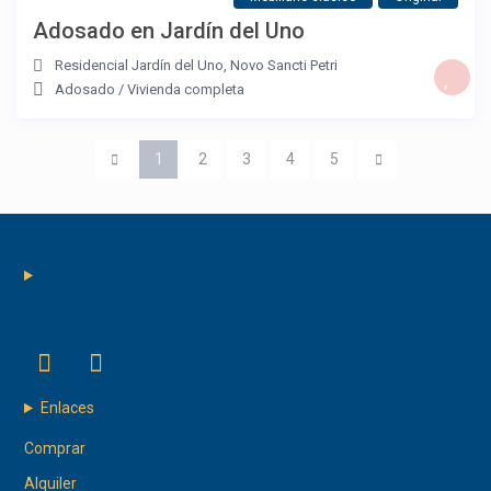
Adosado en Jardín del Uno
Residencial Jardín del Uno
,
Novo Sancti Petri
Adosado
/
Vivienda completa
1
2
3
4
5
Enlaces
Comprar
Alquiler